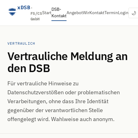
xDSB
·
DSB-
🌙
Start
Angebot
Wir
Kontakt
Termin
Login
FS/CS
Kontakt
GmbH
VERTRAULICH
Vertrauliche Meldung an
den DSB
Für vertrauliche Hinweise zu
Datenschutzverstößen oder problematischen
Verarbeitungen, ohne dass Ihre Identität
gegenüber der verantwortlichen Stelle
offengelegt wird. Wahlweise auch anonym.