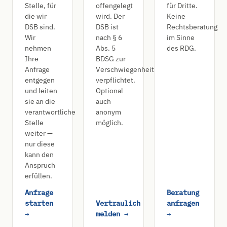
Stelle, für
offengelegt
für Dritte.
die wir
wird. Der
Keine
DSB sind.
DSB ist
Rechtsberatung
Wir
nach § 6
im Sinne
nehmen
Abs. 5
des RDG.
Ihre
BDSG zur
Anfrage
Verschwiegenheit
entgegen
verpflichtet.
und leiten
Optional
sie an die
auch
verantwortliche
anonym
Stelle
möglich.
weiter —
nur diese
kann den
Anspruch
erfüllen.
Anfrage
Beratung
starten
Vertraulich
anfragen
→
melden →
→