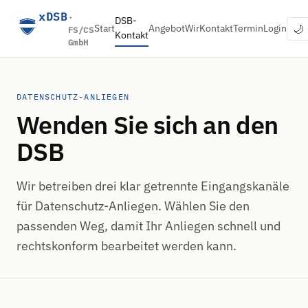
xDSB
·
DSB-
🌙
Start
Angebot
Wir
Kontakt
Termin
Login
FS/CS
Kontakt
GmbH
DATENSCHUTZ-ANLIEGEN
Wenden Sie sich an den
DSB
Wir betreiben drei klar getrennte Eingangskanäle
für Datenschutz-Anliegen. Wählen Sie den
passenden Weg, damit Ihr Anliegen schnell und
rechtskonform bearbeitet werden kann.