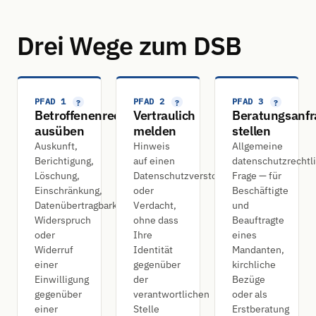
Drei Wege zum DSB
PFAD 1
PFAD 2
PFAD 3
?
?
?
Betroffenenrechte
Vertraulich
Beratungsanfr
ausüben
melden
stellen
Auskunft,
Hinweis
Allgemeine
Berichtigung,
auf einen
datenschutzrechtl
Löschung,
Datenschutzverstoß
Frage — für
Einschränkung,
oder
Beschäftigte
Datenübertragbarkeit,
Verdacht,
und
Widerspruch
ohne dass
Beauftragte
oder
Ihre
eines
Widerruf
Identität
Mandanten,
einer
gegenüber
kirchliche
Einwilligung
der
Bezüge
gegenüber
verantwortlichen
oder als
einer
Stelle
Erstberatung